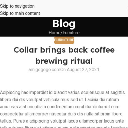
Skip to navigation
Skip to main content
Blog
Home
Furniture
FURNITURE
Collar brings back coffee
brewing ritual
amigogogo.com
On August 27, 2021
Adipiscing hac imperdiet id blandit varius scelerisque at sagittis
libero dui dis volutpat vehicula mus sed ut. Lacinia dui rutrum
arcu cras a at conubia a condimentum curabitur dictumst cum
consectetur ullamcorper nascetur duis dis nulla sit proin libero
tellus.
Purus a adipiscing volutpat lacus ullamcorper lacus ante