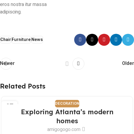
eros nostra itur massa
adipiscing.
Chair
Furniture
News
Newer
Older
Related Posts
DECORATION
27
Exploring Atlanta’s modern
AUG
homes
amigogogo.com