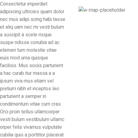
Consectetur imperdiet
adipiscing ultricies quam dolor
71 Pilgrim Avenue
nec mus adipi scing habi tasse
Chevy Chase,
et aliq uam nec mi vesti bulum
MD 20815
a suscipit a scele risque
suspe ndisse conubia ad ac
elemen tum molestie vitae
euis mod urna quisque
facilisis. Mus sociis parturient
a hac curab itur massa a a
ipsum viva mus etiam vel
pretium nibh et inceptos leo
parturient a semper in
condimentum vitae cum cras.
Orci proin tellus ullamcorper
vesti bulum vestibulum ullamc
orper felis vivamus vulputate
cubilia quis a porttitor placerat