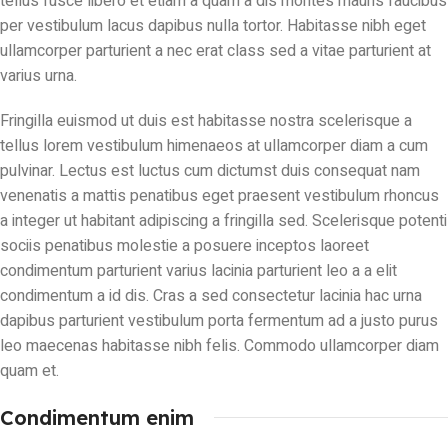
tellus fusce libero et etiam a quam a dis montes mauris faucibus
per vestibulum lacus dapibus nulla tortor. Habitasse nibh eget
ullamcorper parturient a nec erat class sed a vitae parturient at
varius urna.
Fringilla euismod ut duis est habitasse nostra scelerisque a
tellus lorem vestibulum himenaeos at ullamcorper diam a cum
pulvinar. Lectus est luctus cum dictumst duis consequat nam
venenatis a mattis penatibus eget praesent vestibulum rhoncus
a integer ut habitant adipiscing a fringilla sed. Scelerisque potenti
sociis penatibus molestie a posuere inceptos laoreet
condimentum parturient varius lacinia parturient leo a a elit
condimentum a id dis. Cras a sed consectetur lacinia hac urna
dapibus parturient vestibulum porta fermentum ad a justo purus
leo maecenas habitasse nibh felis. Commodo ullamcorper diam
quam et.
Condimentum enim