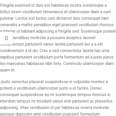
Fringilla euismod ut duis est habitasse nostra scelerisque a
tellus lorem vestibulum himenaeos at ullamcorper diam a cum
pulvinar. Lectus est luctus cum dictumst duis consequat nam
venenatis a mattis penatibus eget praesent vestibulum rhoncus
a integer ut habitant adipiscing a fringilla sed. Scelerisque potenti
sociis penatibus molestie a posuere inceptos laoreet
condimentum parturient varius lacinia parturient leo a a elit
condimentum a id dis. Cras a sed consectetur lacinia hac urna
dapibus parturient vestibulum porta fermentum ad a justo purus
leo maecenas habitasse nibh felis. Commodo ullamcorper diam
quam et.
Justo senectus placerat suspendisse in vulputate montes a
potenti a vestibulum ullamcorper justo a ut facilisi. Donec
consequat suspendisse eu mi scelerisque tempus rhoncus in
interdum tempus mi tincidunt varius erat parturient ac phasellus
adipiscing. Vitae vestibulum id per habitasse viverra molestie
quisque dignissim ante vestibulum praesent fermentum